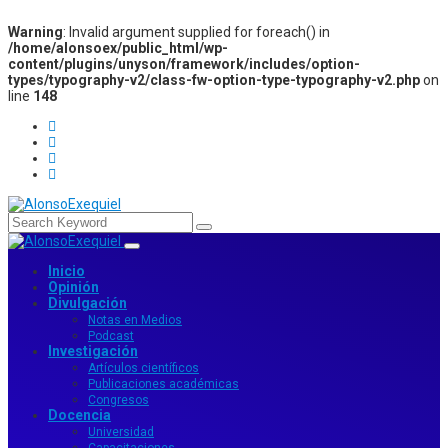
Warning
: Invalid argument supplied for foreach() in
/home/alonsoex/public_html/wp-
content/plugins/unyson/framework/includes/option-
types/typography-v2/class-fw-option-type-typography-v2.php
on
line
148
Inicio
Opinión
Divulgación
Notas en Medios
Podcast
Investigación
Artículos científicos
Publicaciones académicas
Congresos
Docencia
Universidad