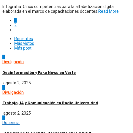
Infografía: Cinco competencias para la alfabetización digital
elaborada en el marco de capacitaciones docentes.
Read More
1
2
Recientes
Más vistos
Más post
1
Divulgación
Desinformación y Fake News en Verte
agosto 2, 2025
2
Divulgación
Trabajo, IA y Comunicación en Radio Universidad
agosto 2, 2025
3
Docencia
El poder de la Agenda: Seminario en la UNQUI